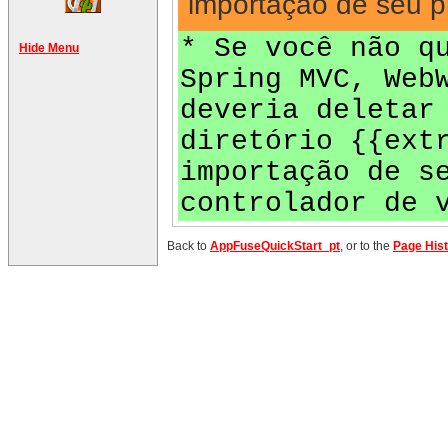
importação de seu pr
* Se você não q
Hide Menu
Spring MVC, Web
deveria deletar
diretório {{ext
importação de s
controlador de 
Back to
AppFuseQuickStart_pt
, or to the
Page His