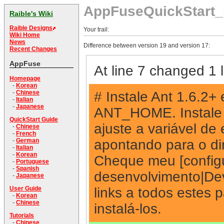
AppFuseQuickStart_
Raible's Wiki
Raible Designs
Your trail:
Wiki Home
News
Difference between version 19 and version 17:
Recent Changes
AppFuse
At line 7 changed 1 l
Homepage
-
Korean
# Instale Ant 1.6.2+
-
Chinese
-
Italian
-
Japanese
ANT_HOME. Instale 
QuickStart Guide
ajuste a variável 
-
Chinese
-
French
apontando para o dir
-
German
-
Italian
-
Korean
Cheque meu [config
-
Portuguese
-
Spanish
desenvolvimento|De
-
Japanese
links a todos estes
User Guide
-
Korean
-
Chinese
instalá-los.
Tutorials
-
Chinese