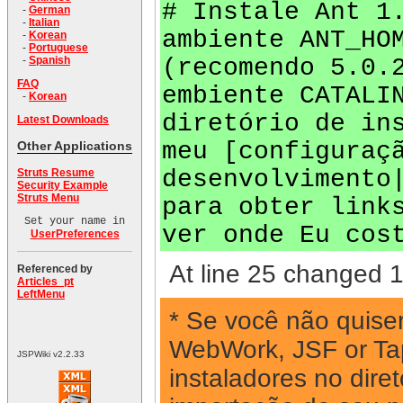
# Instale Ant 1
-
German
-
Italian
ambiente ANT_HO
-
Korean
-
Portuguese
(recomendo 5.0.
-
Spanish
FAQ
embiente CATALI
-
Korean
diretório de in
Latest Downloads
meu [configuraç
Other Applications
desenvolvimento
Struts Resume
Security Example
Struts Menu
para obter link
Set your name in
ver onde Eu cos
UserPreferences
At line 25 changed 1 
Referenced by
Articles_pt
LeftMenu
* Se você não quiser
WebWork, JSF or Tap
JSPWiki v2.2.33
instaladores no diret