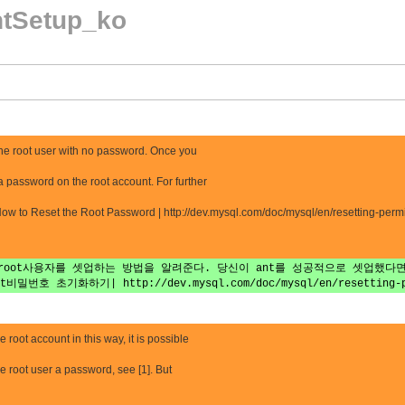
ntSetup_ko
 the root user with no password. Once you
a password on the root account. For further
How to Reset the Root Password | http://dev.mysql.com/doc/mysql/en/resetting-perm
oot사용자를 셋업하는 방법을 알려준다. 당신이 ant를 성공적으로 셋업했다면
밀번호 초기화하기| http://dev.mysql.com/doc/mysql/en/resetting
 root account in this way, it is possible
e root user a password, see [1]. But