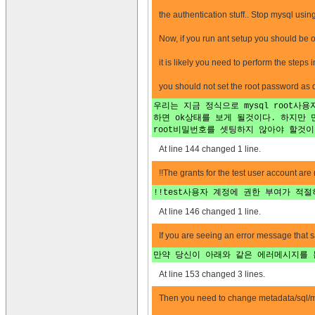
the authentication stuff.. Stop mysql usi
Now, if you run ant setup you should be ok,
it is likely you need to perform the steps i
you should not set the root password as d
우리는 지금 정식으로 mysql root사
하면 ok상태를 보게 될것이다. 하지만 
root비밀번호를 셋팅하지 않아야 할것이
At line 144 changed 1 line.
!!The grants for the test user account are
!!test사용자 계정에 권한 부여가 적절
At line 146 changed 1 line.
If you are seeing an error message that s
만약 당신이 아래와 같은 에러메시지를 
At line 153 changed 3 lines.
Then you need to change metadata/sql/my