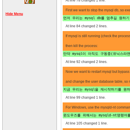
At line 78 changed 1 line.
First we want to stop the mysql db, so e
Hide Menu
먼저 우리는 mysql db를 멈추길 원하
At line 84 changed 2 lines.
If mysql is still running (check the pro
then kill the process:
만약 mysql이 아직도 구동중(유닉스
At line 92 changed 2 lines.
Now we want to restart mysql but bypass 
and change the user database table, so
지금 우리는 mysql을 재시작하기를 원
At line 99 changed 1 line.
For Windows, use the mysqld-nt command
윈도우즈를 위해서는 mysqld-nt명령어
At line 105 changed 1 line.