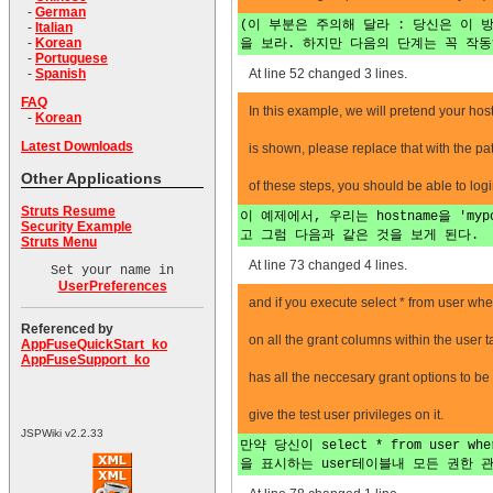
-
German
(이 부분은 주의해 달라 : 당신은 이 
-
Italian
-
Korean
을 보라. 하지만 다음의 단계는 꼭 작동
-
Portuguese
At line 52 changed 3 lines.
-
Spanish
FAQ
In this example, we will pretend your 
-
Korean
Latest Downloads
is shown, please replace that with the pat
Other Applications
of these steps, you should be able to log
Struts Resume
이 예제에서, 우리는 hostname을 'm
Security Example
고 그럼 다음과 같은 것을 보게 된다.
Struts Menu
At line 73 changed 4 lines.
Set your name in
UserPreferences
and if you execute select * from user whe
Referenced by
on all the grant columns within the user t
AppFuseQuickStart_ko
AppFuseSupport_ko
has all the neccesary grant options to b
give the test user privileges on it.
JSPWiki v2.2.33
만약 당신이 select * from user
을 표시하는 user테이블내 모든 권한 