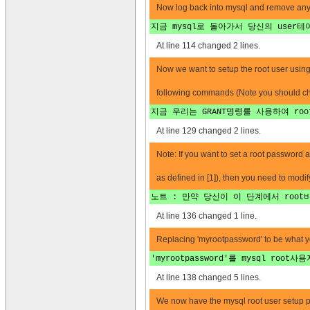
Now log back into mysql and remove any o
지금 mysql로 돌아가서 당신의 user
At line 114 changed 2 lines.
Now we want to setup the root user usi
following commands (Note you should 
지금 우리는 GRANT명령를 사용하여 roo
At line 129 changed 2 lines.
Note: If you want to set a root password at
as defined in [1]), then you need to mo
노트 : 만약 당신이 이 단계에서 root비
At line 136 changed 1 line.
Replacing 'myrootpassword' to be what y
'myrootpassword'를 mysql r
At line 138 changed 5 lines.
We now have the mysql root user setup pr