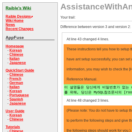
AssistanceWithA
Raible's Wiki
Raible Designs
Your trail:
Wiki Home
News
Difference between version 3 and version 2:
Recent Changes
AppFuse
At line 43 changed 4 lines.
Homepage
These instructions tell you how to setup
-
Korean
-
Chinese
-
Italian
have ant setup successfully, you can set 
-
Japanese
information, you may wish to check the [
QuickStart Guide
-
Chinese
-
French
Reference Manual.
-
German
-
Italian
이 설명들은 당신에게 비밀번호가 없는 r
-
Korean
를 위해, 당신은 MySQL참조문서의 [root비
-
Portuguese
-
Spanish
At line 48 changed 3 lines.
-
Japanese
(Please note: You do not have to setup the
User Guide
-
Korean
-
Chinese
to perform the following steps and give th
Tutorials
the following steps should work for you.)
-
Chinese