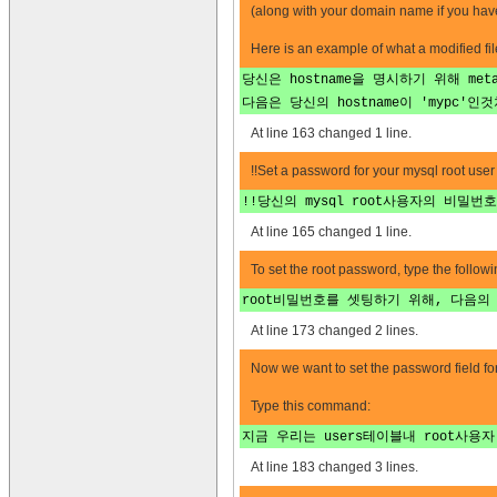
(along with your domain name if you have
Here is an example of what a modified file
당신은 hostname을 명시하기 위해 metad
다음은 당신의 hostname이 'mypc'
At line 163 changed 1 line.
!!Set a password for your mysql root user 
!!당신의 mysql root사용자의 비밀번
At line 165 changed 1 line.
To set the root password, type the follo
root비밀번호를 셋팅하기 위해, 다음의
At line 173 changed 2 lines.
Now we want to set the password field for
Type this command:
지금 우리는 users테이블내 root사용
At line 183 changed 3 lines.