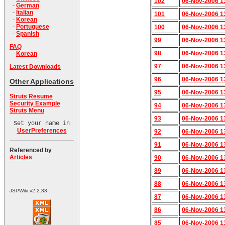
102
06-Nov-2006 1
-
German
-
Italian
101
06-Nov-2006 1
-
Korean
-
Portuguese
100
06-Nov-2006 1
-
Spanish
99
06-Nov-2006 1
FAQ
98
06-Nov-2006 1
-
Korean
97
06-Nov-2006 1
Latest Downloads
96
06-Nov-2006 1
Other Applications
95
06-Nov-2006 1
Struts Resume
Security Example
94
06-Nov-2006 1
Struts Menu
93
06-Nov-2006 1
Set your name in
UserPreferences
92
06-Nov-2006 1
91
06-Nov-2006 1
Referenced by
Articles
90
06-Nov-2006 1
89
06-Nov-2006 1
88
06-Nov-2006 1
JSPWiki v2.2.33
87
06-Nov-2006 1
86
06-Nov-2006 1
85
06-Nov-2006 1