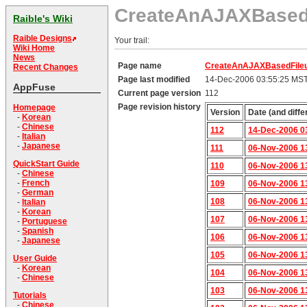
CreateAnAJAXBasedF
Raible's Wiki
Raible Designs
Your trail:
Wiki Home
News
Page name
CreateAnAJAXBasedFileu
Recent Changes
Page last modified
14-Dec-2006 03:55:25 MS
AppFuse
Current page version
112
Page revision history
Homepage
Version
Date (and diffe
-
Korean
-
Chinese
112
14-Dec-2006 0
-
Italian
-
Japanese
111
06-Nov-2006 1
QuickStart Guide
110
06-Nov-2006 1
-
Chinese
-
French
109
06-Nov-2006 1
-
German
108
06-Nov-2006 1
-
Italian
-
Korean
107
06-Nov-2006 1
-
Portuguese
-
Spanish
106
06-Nov-2006 1
-
Japanese
105
06-Nov-2006 1
User Guide
-
Korean
104
06-Nov-2006 1
-
Chinese
103
06-Nov-2006 1
Tutorials
-
Chinese