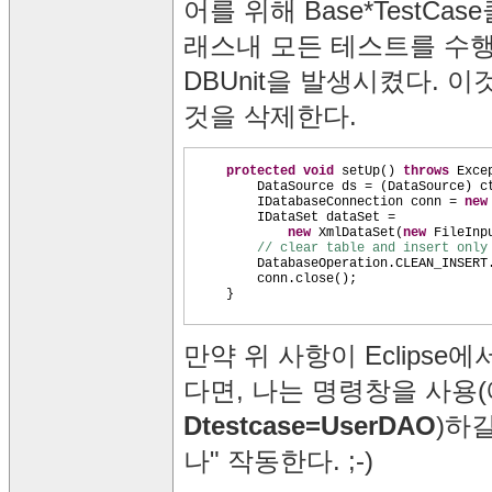
어를 위해 Base*TestC
래스내 모든 테스트를 수
DBUnit을 발생시켰다. 이것
것을 삭제한다.
protected
void
setUp
()
throws
Exce
DataSource ds =
(
DataSource
)
c
IDatabaseConnection conn =
ne
IDataSet dataSet =
new
XmlDataSet
(
new
FileInp
// clear table and insert only
DatabaseOperation.CLEAN_INSERT
conn.close
()
;
}
만약 위 사항이 Eclipse
다면, 나는 명령창을 사용(
Dtestcase=UserDAO
)하
나" 작동한다. ;-)