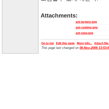
Attachments:
ant-targets.png
ant-runtime.png
ant-view.png
Go to top
Edit this page
More info...
Attach file.
This page last changed on
06-Nov-2006 13:53: