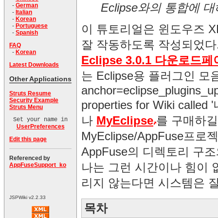
Eclipse와의 통합에 
-
German
-
Italian
-
Korean
이 튜토리얼은 윈도우즈 XP와
-
Portuguese
-
Spanish
잘 작동하도록 작성되었다. 
FAQ
-
Korean
Eclipse 3.0.1 다운로드
Latest Downloads
는 Eclipse용 플러그인 모음http
Other Applications
anchor=eclipse_plugins_u
Struts Resume
Security Example
properties for Wiki ca
Struts Menu
나
MyEclipse
를 구매하길
Set your name in
UserPreferences
MyEclipse/AppFus
Edit this page
AppFuse의 디렉토리 
Referenced by
나는 그런 시간이나 힘이 없
AppFuseSupport_ko
리지 않는다면 시스템은 
JSPWiki v2.2.33
목차