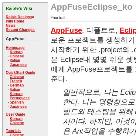
AppFuseEclipse_ko
Raible's Wiki
Raible Designs
Your trail:
Wiki Home
News
AppFuse
, 디폴트로,
Ecli
Recent Changes
로운 프로젝트를 생성하기
AppFuse
시작하기 위한 .project와 
Homepage
-
Korean
-
Chinese
은 Eclipse내 몇몇 쉬
-
Italian
-
Japanese
에게 AppFuse프로젝트를 
QuickStart Guide
준다.
-
Chinese
-
French
-
German
-
Italian
일반적으로, 나는 Ecl
-
Korean
-
Portuguese
한다. 나는 명령창으로
-
Spanish
-
Japanese
빌드와 테스팅을 위해 E
User Guide
-
Korean
서이다. 하지만, 이것
-
Chinese
은 Ant작업을 수행하
Tutorials
-
Chinese