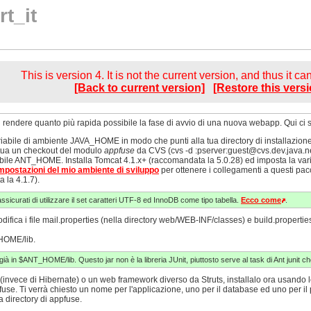
t_it
This is version 4. It is not the current version, and thus it c
[Back to current version]
[Restore this versi
el rendere quanto più rapida possibile la fase di avvio di una nuova webapp. Qui ci 
riabile di ambiente JAVA_HOME in modo che punti alla tua directory di installazione
ttua un checkout del modulo
appfuse
da CVS (cvs -d :pserver:
guest@cvs.dev.java.n
riabile ANT_HOME. Installa Tomcat 4.1.x+ (raccomandata la 5.0.28) ed imposta la 
mpostazioni del mio ambiente di sviluppo
per ottenere i collegamenti a questi pacch
 la 4.1.7).
icurati di utilizzare il set caratteri UTF-8 ed InnoDB come tipo tabella.
Ecco come
.
difica i file mail.properties (nella directory web/WEB-INF/classes) e build.properties
_HOME/lib.
 già in $ANT_HOME/lib. Questo jar non è la libreria JUnit, piuttosto serve al task di Ant junit che 
invece di Hibernate) o un web framework diverso da Struts, installalo ora usando le 
fuse. Ti verrà chiesto un nome per l'applicazione, uno per il database ed uno per il
a directory di appfuse.