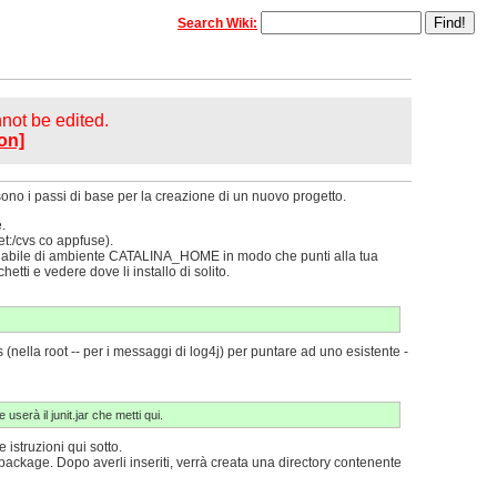
Search Wiki:
annot be edited.
on]
sono i passi di base per la creazione di un nuovo progetto.
.
et
:/cvs co appfuse).
variabile di ambiente CATALINA_HOME in modo che punti alla tua
etti e vedere dove li installo di solito.
 (nella root -- per i messaggi di log4j) per puntare ad uno esistente -
userà il junit.jar che metti qui.
istruzioni qui sotto.
 package. Dopo averli inseriti, verrà creata una directory contenente