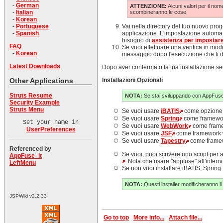
-
German
ATTENZIONE:
Alcuni valori per il nom
-
Italian
scombineranno le cose.
-
Korean
-
Portuguese
Vai nella directory del tuo nuovo pro
-
Spanish
applicazione. L'impostazione automati
bisogno di
assistenza per impostar
FAQ
Se vuoi effettuare una verifica in mod
-
Korean
messaggio dopo l'esecuzione che ti di
Latest Downloads
Dopo aver confermato la tua installazione se
Other Applications
Installazioni Opzionali
Struts Resume
NOTA:
Se stai sviluppando con AppFuse s
Security Example
Struts Menu
Se vuoi usare
iBATIS
come opzione d
Se vuoi usare
Spring
come framewor
Set your name in
Se vuoi usare
WebWork
come frame
UserPreferences
Se vuoi usare
JSF
come framework w
Se vuoi usare
Tapestry
come framew
Referenced by
Se vuoi, puoi scrivere uno script per 
AppFuse_it
. Nota che usare "appfuse" all'inter
LeftMenu
Se non vuoi installare iBATIS, Spring 
NOTA:
Questi installer modificheranno i
JSPWiki v2.2.33
Go to top
More info...
Attach file...