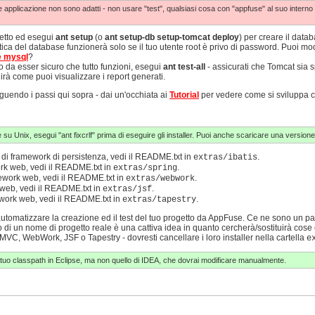
e applicazione non sono adatti - non usare "test", qualsiasi cosa con "appfuse" al suo interno o 
getto ed esegui
ant setup
(o
ant setup-db setup-tomcat deploy
) per creare il data
ca del database funzionerà solo se il tuo utente root è privo di password. Puoi mod
e mysql
?
o da esser sicuro che tutto funzioni, esegui
ant test-all
- assicurati che Tomcat sia 
rà come puoi visualizzare i report generati.
guendo i passi qui sopra - dai un'occhiata ai
Tutorial
per vedere come si sviluppa 
u Unix, esegui "ant fixcrlf" prima di eseguire gli installer. Puoi anche scaricare una versio
i framework di persistenza, vedi il README.txt in
.
extras/ibatis
k web, vedi il README.txt in
.
extras/spring
work web, vedi il README.txt in
.
extras/webwork
eb, vedi il README.txt in
.
extras/jsf
ork web, vedi il README.txt in
.
extras/tapestry
automatizzare la creazione ed il test del tuo progetto da AppFuse. Ce ne sono un paio
no di un nome di progetto reale è una cattiva idea in quanto cercherà/sostituirà cos
MVC, WebWork, JSF o Tapestry - dovresti cancellare i loro installer nella cartella
e
l tuo classpath in Eclipse, ma non quello di IDEA, che dovrai modificare manualmente.