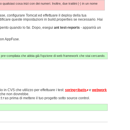
qualsiasi cosa inizi con dei numeri. Inoltre, due trattini (-) in un nome
base, configurare Tomcat ed effettuare il deploy della tua
ificare queste impostazioni in build.properties se necessario. Hai
spento quando lo fai. Dopo, esegui
ant test-reports
- apparirà un
con AppFuse.
ne pre-compilata che abbia già l'opzione di web framework che stai cercando.
 in CVS che utilizzo per effettuare i test:
spring+ibatis
e
webwork
e che non dovrebbe.
prima di mettere il tuo progetto sotto source control.
xtras