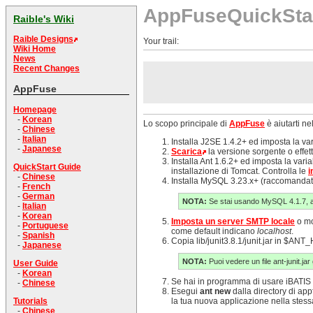
AppFuseQuickStar
Raible's Wiki
Raible Designs
Your trail:
Wiki Home
News
Recent Changes
AppFuse
Homepage
-
Korean
Lo scopo principale di
AppFuse
è aiutarti n
-
Chinese
-
Italian
Installa J2SE 1.4.2+ ed imposta la va
-
Japanese
Scarica
la versione sorgente o effe
Installa Ant 1.6.2+ ed imposta la va
QuickStart Guide
installazione di Tomcat. Controlla le
i
-
Chinese
Installa MySQL 3.23.x+ (raccomandata
-
French
-
German
NOTA:
Se stai usando MySQL 4.1.7, ass
-
Italian
-
Korean
Imposta un server SMTP locale
o mo
-
Portuguese
come default indicano
localhost
.
-
Spanish
Copia lib/junit3.8.1/junit.jar in $ANT
-
Japanese
NOTA:
Puoi vedere un file ant-junit.jar
User Guide
-
Korean
Se hai in programma di usare iBATIS (
-
Chinese
Esegui
ant new
dalla directory di app
Tutorials
la tua nuova applicazione nella stess
-
Chinese