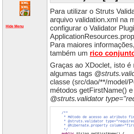
Para utilizar o Struts Val
arquivo validation.xml na
configurar o Validator Plu
Hide Menu
ApplicationResources.prope
Para maiores informações
também um
rico conjunto
Graças ao XDoclet, isto é 
algumas tags
@struts.vali
classe (src/dao/**/model/P
métodos getFirstName() e
@struts.validator type="re
/**
* Método de acesso ao atributo fi
* @struts.validator type="require
* @hibernate.property column="fir
*/