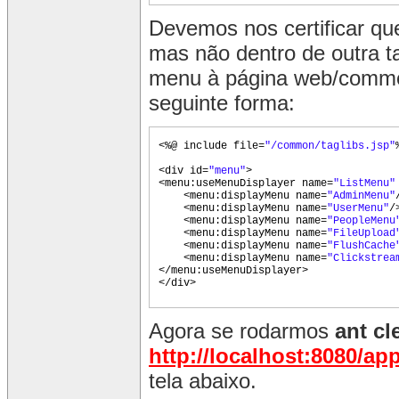
Devemos nos certificar qu
mas não dentro de outra 
menu à página web/common
seguinte forma:
<%@ include file=
"/common/taglibs.jsp"
<div id=
"menu"
>
<menu:useMenuDisplayer name=
"ListMenu
<menu:displayMenu name=
"AdminMenu"
<menu:displayMenu name=
"UserMenu"
/
<menu:displayMenu name=
"PeopleMenu
<menu:displayMenu name=
"FileUpload
<menu:displayMenu name=
"FlushCache
<menu:displayMenu name=
"Clickstrea
</menu:useMenuDisplayer>
</div>
Agora se rodarmos
ant cl
http://localhost:8080/a
tela abaixo.