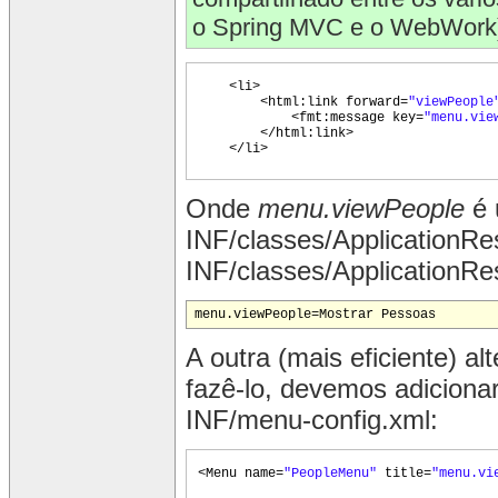
o Spring MVC e o WebWork
<li>
<html:link forward=
"viewPeople
<fmt:message key=
"menu.vie
</html:link>
</li>
Onde
menu.viewPeople
é 
INF/classes/ApplicationR
INF/classes/ApplicationRe
A outra (mais eficiente) a
fazê-lo, devemos adiciona
INF/menu-config.xml:
<Menu name=
"PeopleMenu"
title=
"menu.vi