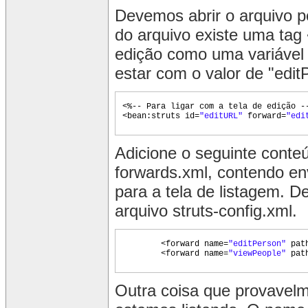
Devemos abrir o arquivo p
do arquivo existe uma tag 
edição como uma variável 
estar com o valor de "edit
<%-- Para ligar com a tela de edição -
<bean:struts id=
"editURL"
forward=
"edi
Adicione o seguinte conte
forwards.xml, contendo env
para a tela de listagem. D
arquivo struts-config.xml.
<forward name=
"editPerson"
pat
<forward name=
"viewPeople"
pat
Outra coisa que provavelm