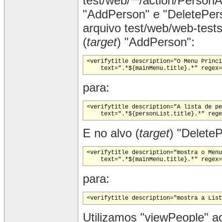
test/web/**/action/PersonA
"AddPerson" e "DeletePer
arquivo test/web/web-tests
(
target
) "AddPerson":
<verifytitle description="O Menu Princi
    text=".*${mainMenu.title}.*" regex=
para:
<verifytitle description="A lista de pe
    text=".*${personList.title}.*" rege
E no alvo (
target
) "Delete
<verifytitle description="mostra o Menu
para:
<verifytitle description="mostra a List
Utilizamos "viewPeople" ao