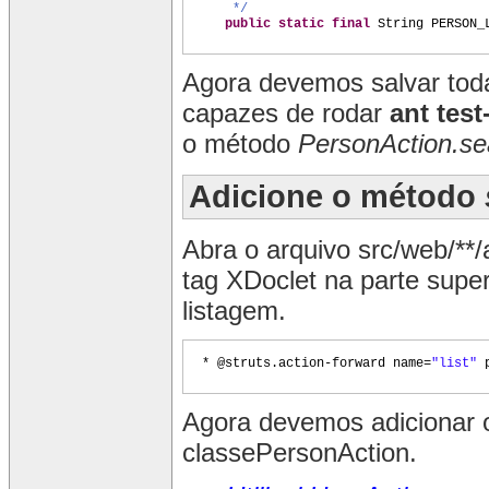
*/
public static final
String PERSON
Agora devemos salvar tod
capazes de rodar
ant tes
o método
PersonAction.se
Adicione o método
Abra o arquivo src/web/**/
tag XDoclet na parte supe
listagem.
* @struts.action-forward name=
"list"
Agora devemos adicionar 
classePersonAction.