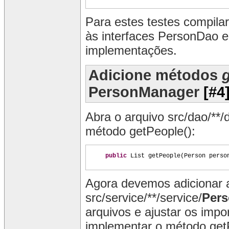
Para estes testes compil
às interfaces PersonDao 
implementações.
Adicione métodos
PersonManager
[#4
Abra o arquivo src/dao/**
método getPeople():
public
List getPeople
(
Person perso
Agora devemos adicionar 
src/service/**/service/
Pers
arquivos e ajustar os imp
implementar o método get