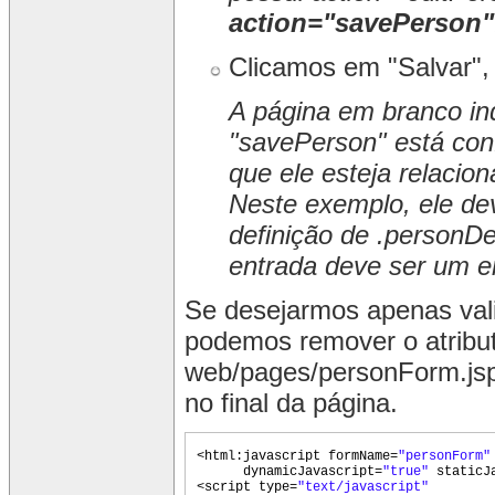
action="savePerson"
Clicamos em "Salvar"
A página em branco ind
"savePerson" está con
que ele esteja relacio
Neste exemplo, ele de
definição de .personDet
entrada deve ser um e
Se desejarmos apenas vali
podemos remover o atribu
web/pages/personForm.jsp
no final da página.
<html:javascript formName=
"personForm
dynamicJavascript=
"true"
staticJ
<script type=
"text/javascript"