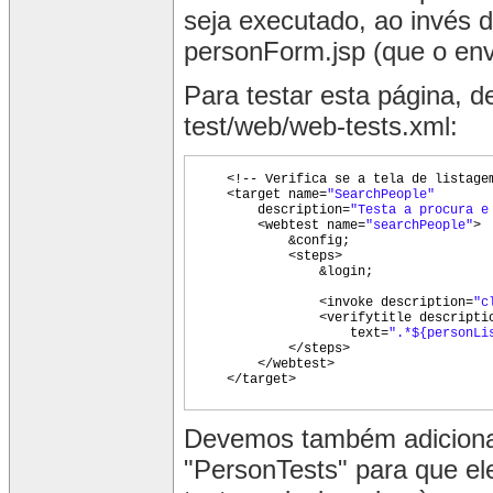
seja executado, ao invés 
personForm.jsp (que o envi
Para testar esta página, 
test/web/web-tests.xml:
<!-- Verifica se a tela de listage
<target name=
"SearchPeople"
description=
"Testa a procura e
<webtest name=
"searchPeople"
>
&config;
<steps>
&login;
<invoke description=
"c
<verifytitle descripti
text=
".*${personLi
</steps>
</webtest>
</target>
Devemos também adicionar
"PersonTests" para que el