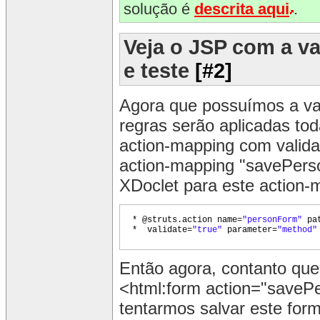
solução é
descrita aqui
.
Veja o JSP com a v
e teste
[#2]
Agora que possuímos a val
regras serão aplicadas tod
action-mapping com valida
action-mapping "savePerso
XDoclet para este action-
* @struts.action name=
"personForm"
pa
* validate=
"true"
parameter=
"method
Então agora, contanto qu
<html:form action="savePe
tentarmos salvar este for