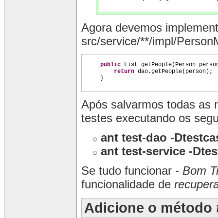
Agora devemos implemen
src/service/**/impl/Perso
public
List getPeople
(
Person perso
return
dao.getPeople
(
person
)
;
}
Após salvarmos todas as 
testes executando os seg
ant test-dao -Dtest
ant test-service -Dt
Se tudo funcionar -
Bom Tr
funcionalidade de
recupera
Adicione o método