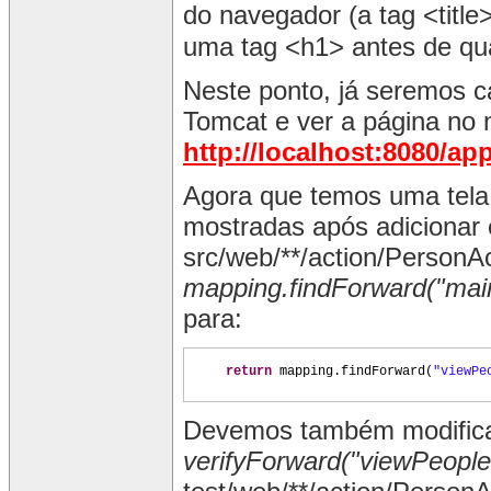
do navegador (a tag <title
uma tag <h1> antes de qu
Neste ponto, já seremos 
Tomcat e ver a página no
http://localhost:8080/a
Agora que temos uma tela
mostradas após adicionar
src/web/**/action/PersonA
mapping.findForward("ma
para:
return
mapping.findForward
(
"viewPe
Devemos também modific
verifyForward("viewPeople