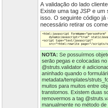
A validação do lado client
Existe uma tag JSP
e um s
isso. O seguinte código já
necessário retirar os comen
<html:javascript formName="personForm" 
    dynamicJavascript="true" staticJava
<script type="text/javascript" 

    src="<html:rewrite page="/scripts/v
NOTA:
Se possuírmos objeto
serão pegas e colocadas no 
@struts.validator é adicion
aninhado quando o formulári
metadata/templates/struts_f
muitos para muitos entre ob
transtornos. Existem duas so
removermos a tag @struts.val
manualmente no método de 