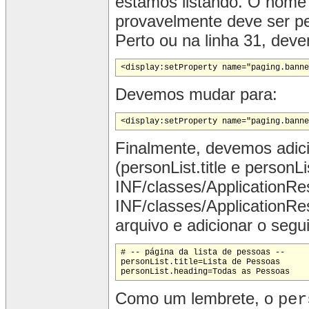
estamos listando. O nome
provavelmente deve ser pes
Perto ou na linha 31, deve
<display:setProperty name="paging.banne
Devemos mudar para:
<display:setProperty name="paging.banne
Finalmente, devemos adici
(personList.title e person
INF/classes/ApplicationR
INF/classes/ApplicationRe
arquivo e adicionar o segui
# -- página da lista de pessoas --

personList.title=Lista de Pessoas

Como um lembrete, o
per