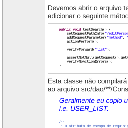
Devemos abrir o arquivo te
adicionar o seguinte méto
public
void
testSearch
() {
setRequestPathInfo
(
"/editPerso
addRequestParameter
(
"method"
,
actionPerform
()
;
verifyForward
(
"list"
)
;
assertNotNull
(
getRequest
()
.get
verifyNoActionErrors
()
;
}
Esta classe não compilar
ao arquivo src/dao/**/Cons
Geralmente eu copio um
i.e. USER_LIST.
/**
* O atributo de escopo de requisi