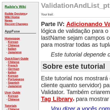
ValidationAndList_pt
Raible's Wiki
Raible Designs
Your trail:
Wiki Home
News
Parte IV:
Adicionando Va
Recent Changes
lógica de validação para 
AppFuse
lastName sejam campos obr
Homepage
-
Korean
para mostrar todas as tup
-
Chinese
-
Italian
-
Japanese
Este tutorial depende
QuickStart Guide
-
Chinese
Sobre este tutorial
-
French
-
German
-
Italian
-
Korean
Este tutorial nos mostrará
-
Portuguese
-
Spanish
cliente quanto servidor) p
-
Japanese
Validator. Também criarem
User Guide
-
Korean
Tag Library
para mostrar
-
Chinese
Tutorials
Vou dizer a vocês com
-
Chinese