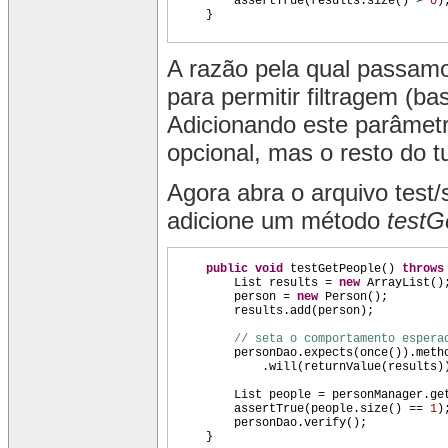
assertTrue
(
results.size
()
>
0
)
}
A razão pela qual passam
para permitir filtragem (ba
Adicionando este parâmetr
opcional, mas o resto do t
Agora abra o arquivo test/
adicione um método
testG
public
void
testGetPeople
()
throw
List results =
new
ArrayList
()
person =
new
Person
()
;
results.add
(
person
)
;
// seta o comportamento espera
personDao.expects
(
once
())
.meth
.will
(
returnValue
(
results
)
List people = personManager.ge
assertTrue
(
people.size
()
==
1
)
personDao.verify
()
;
}