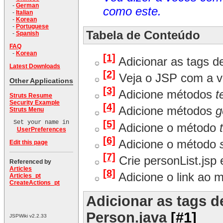
-
German
como este.
-
Italian
-
Korean
-
Portuguese
Tabela de Conteúdo
-
Spanish
FAQ
-
Korean
[1]
Adicionar as tags d
Latest Downloads
[2]
Veja o JSP com a va
Other Applications
[3]
Adicione métodos
t
Struts Resume
Security Example
[4]
Adicione métodos
g
Struts Menu
[5]
Set your name in
Adicione o método
UserPreferences
[6]
Adicione o método
Edit this page
[7]
Crie personList.jsp
Referenced by
Articles
[8]
Adicione o link ao 
Articles_pt
CreateActions_pt
Adicionar as tags d
Person.java
[#1]
JSPWiki v2.2.33