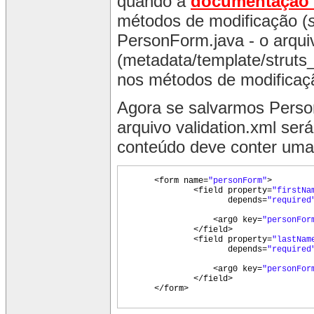
quando a
documentação 
métodos de modificação (
PersonForm.java - o arqui
(metadata/template/struts_
nos métodos de modificaç
Agora se salvarmos Perso
arquivo validation.xml se
conteúdo deve conter uma
<form name=
"personForm"
>
<field property=
"firstNa
depends=
"required
<arg0 key=
"personFor
</field>
<field property=
"lastNam
depends=
"required
<arg0 key=
"personFor
</field>
</form>