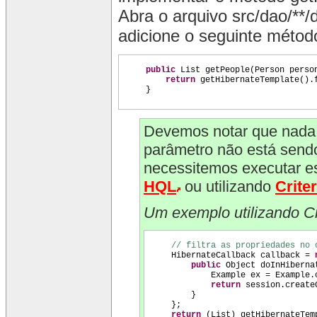
Abra o arquivo src/dao/**
adicione o seguinte métod
public
List getPeople
(
Person perso
return
getHibernateTemplate
()
.
}
Devemos notar que nada 
parâmetro não está sendo 
necessitemos executar est
HQL
ou utilizando
Crite
Um exemplo utilizando Cr
// filtra as propriedades no 
HibernateCallback callback =
public
Object doInHiberna
Example ex = Example.
return
session.create
}
}
;
return
(
List
)
getHibernateTem