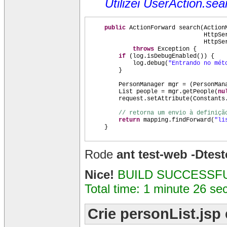
Utilizei UserAction.se
public
ActionForward search
(
Action
HttpSe
HttpSe
throws
Exception
{
if
(
log.isDebugEnabled
()) {
log.debug
(
"Entrando no mét
}
PersonManager mgr =
(
PersonMan
List people = mgr.getPeople
(
nu
request.setAttribute
(
Constants
// retorna um envio à definiçã
return
mapping.findForward
(
"li
}
Rode
ant test-web -Dtes
Nice!
BUILD SUCCESSF
Total time: 1 minute 26 se
Crie personList.jsp