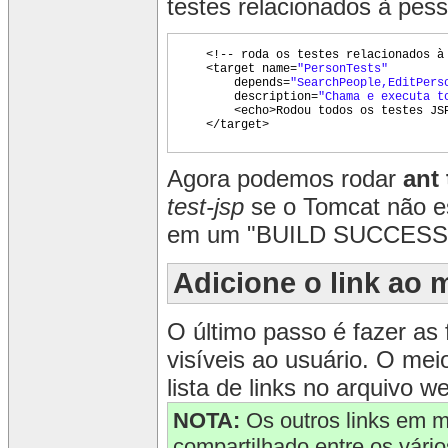
testes relacionados à pes
<!-- roda os testes relacionados à
<target name=
"PersonTests"
depends=
"SearchPeople,EditPers
description=
"Chama e executa t
<echo>Rodou todos os testes JS
</target>
Agora podemos rodar
ant
test-jsp
se o Tomcat não est
em um "BUILD SUCCESSFUL
Adicione o link ao
O último passo é fazer as
visíveis ao usuário. O mei
lista de links no arquivo 
NOTA:
Os outros links em m
compartilhado entre os vári