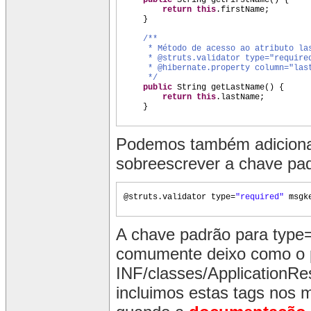
public
String getFirstName
() {
return this
.firstName;
}
/**
* Método de acesso ao atributo la
* @struts.validator type="requir
* @hibernate.property column="las
*/
public
String getLastName
() {
return this
.lastName;
}
Podemos também adiciona
sobreescrever a chave pa
@struts.validator type=
"required"
msgk
A chave padrão para type=
comumente deixo como o 
INF/classes/ApplicationRe
incluimos estas tags nos 