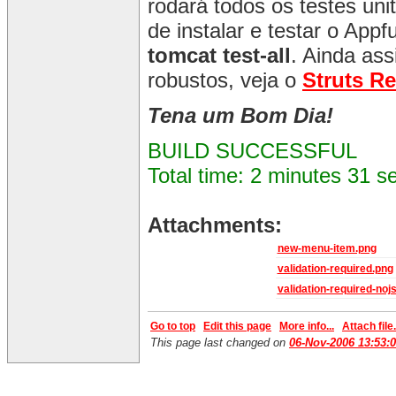
rodará todos os testes uni
de instalar e testar o Appf
tomcat test-all
. Ainda as
robustos, veja o
Struts R
Tena um Bom Dia!
BUILD SUCCESSFUL
Total time: 2 minutes 31 
Attachments:
new-menu-item.png
validation-required.png
validation-required-noj
Go to top
Edit this page
More info...
Attach file.
This page last changed on
06-Nov-2006 13:53: