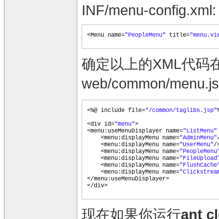
INF/menu-config.xml:
<Menu name=
"PeopleMenu"
title=
"menu.vi
确定以上的XML代码在
web/common/me
<%@ include file=
"/common/taglibs.jsp"
<div id=
"menu"
>
<menu:useMenuDisplayer name=
"ListMenu
<menu:displayMenu name=
"AdminMenu"
<menu:displayMenu name=
"UserMenu"
/
<menu:displayMenu name=
"PeopleMenu
<menu:displayMenu name=
"FileUpload
<menu:displayMenu name=
"FlushCache
<menu:displayMenu name=
"Clickstrea
</menu:useMenuDisplayer>
</div>
现在如果你运行
ant c