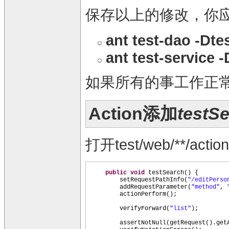
保存以上的修改，你
ant test-dao -Dt
ant test-service
如果所有的事工作正常
Action添加
testS
打开test/web/**/act
public
void
testSearch
() {
setRequestPathInfo
(
"/editPerso
addRequestParameter
(
"method"
,
actionPerform
()
;
verifyForward
(
"list"
)
;
assertNotNull
(
getRequest
()
.get