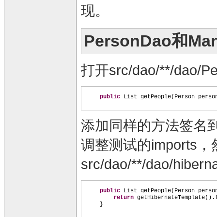
现。
PersonDao和Ma
打开src/dao/**/dao
public
List getPeople
(
Person perso
添加同样的方法签名到src/se
调整测试的imports
src/dao/**/dao/hib
public
List getPeople
(
Person perso
return
getHibernateTemplate
()
.
}