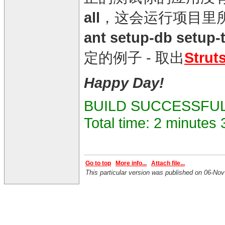
all
，这会运行项目里
ant setup-db setup-t
定的例子 - 取出
Strut
Happy Day!
BUILD SUCCESSFU
Total time: 2 minutes
Go to top
More info...
Attach file...
This particular version was published on 06-N