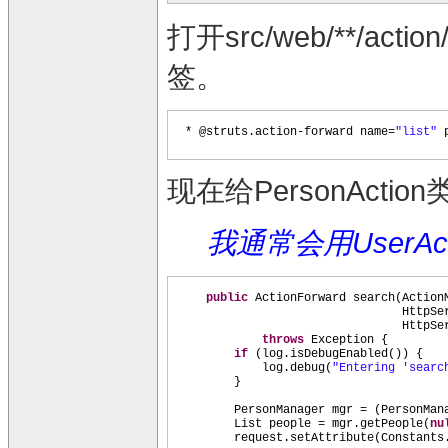
打开src/web/**/ac
签。
* @struts.action-forward name=
"list"
现在给PersonActi
我通常会用UserAc
public
ActionForward search
(
Action
HttpSe
HttpSe
throws
Exception
{
if
(
log.isDebugEnabled
()) {
log.debug
(
"Entering 'searc
}
PersonManager mgr =
(
PersonMan
List people = mgr.getPeople
(
nu
request.setAttribute
(
Constants