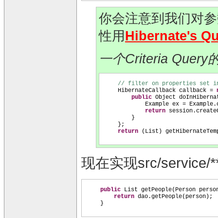
你会注意到我们对参
性用
Hibernate's Q
一个Criteria Quer
// filter on properties set i
HibernateCallback callback =
public
Object doInHiberna
Example ex = Example.
return
session.create
}
}
;
return
(
List
)
getHibernateTem
现在实现src/service/**
public
List getPeople
(
Person perso
return
dao.getPeople
(
person
)
;
}