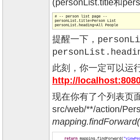
(personList.titl
# -- person list page --

personList.title=Person List

提醒一下，
personLi
personList.headi
此刻，你一定可以运
http://localhost:80
现在你有了个列表页面
src/web/**/action/P
mapping.findForward
return
mapping.findForward
(
"viewPe