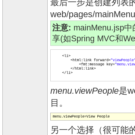
最后一步是创建列表的ad
web/pages/main
注意:
mainMenu.j
享(如Spring MVC和We
<li>
<html:link forward=
"viewPeople
<fmt:message key=
"menu.vie
</html:link>
</li>
menu.viewPeople
是we
目。
另一个选择（很可能的