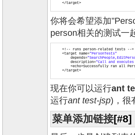
</target>
你将会希望添加"Perso
person相关的测试
<!-- runs person-related tests -->
<target name=
"PersonTests"
depends=
"SearchPeople,EditPers
description=
"Call and executes
<echo>Successfully ran all Per
</target>
现在你可以运行
ant t
运行
ant test-jsp
)，很
菜单添加链接
[#8]