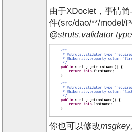
由于XDoclet，事情
件(src/dao/**/mode
@struts.validator typ
/**
* @struts.validator type="require
* @hibernate.property column="fir
*/
public
String getFirstName
() {
return this
.firstName;
}
/**
* @struts.validator type="requir
* @hibernate.property column="las
*/
public
String getLastName
() {
return this
.lastName;
}
你也可以修改
msgkey