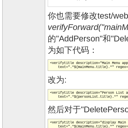
你也需要修改test/web/**
verifyForward("mainM
的"AddPerson"和"Del
为如下代码：
<verifytitle description="Main Menu app
    text=".*${mainMenu.title}.*" regex=
改为:
<verifytitle description="Person List a
    text=".*${personList.title}.*" rege
然后对于"DeletePer
<verifytitle description="display Main 