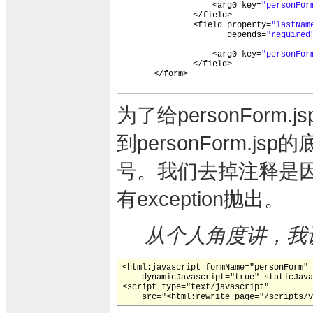
<arg0 key=
"personFor
</field>
<field property=
"lastNam
depends=
"required
<arg0 key=
"personFor
</field>
</form>
为了给personForm
到personForm.
号。我们去掉注释是因
有exception抛出。
从个人角度讲，我
<html:javascript formName="personForm" 
    dynamicJavascript="true" staticJava
<script type="text/javascript" 

    src="<html:rewrite page="/scripts/v