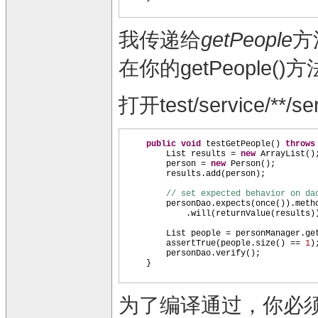
我传递给
getPeople
方
在你的getPeopl
打开test/service/**/s
public
void
testGetPeople
()
throw
List results =
new
ArrayList
()
person =
new
Person
()
;
results.add
(
person
)
;
// set expected behavior on da
personDao.expects
(
once
())
.meth
.will
(
returnValue
(
results
)
List people = personManager.ge
assertTrue
(
people.size
()
==
1
)
personDao.verify
()
;
}
为了编译通过，你必须给Pe