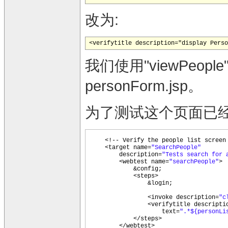
改为:
<verifytitle description="display Perso
我们使用"viewPeo
personForm.jsp。
为了测试这个页面已经工作了
<!-- Verify the people list screen
<target name=
"SearchPeople"
description=
"Tests search for 
<webtest name=
"searchPeople"
>
&config;
<steps>
&login;
<invoke description=
"c
<verifytitle descripti
text=
".*${personLi
</steps>
</webtest>