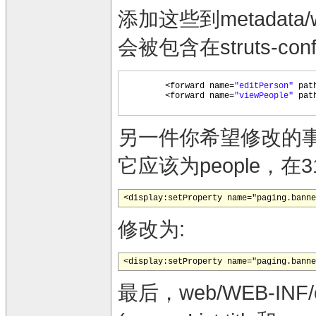
添加这些到metadata/
会被包含在struts-con
<forward name=
"editPerson"
pat
<forward name=
"viewPeople"
pat
另一件你希望修改的事
它应该为people，
<display:setProperty name="paging.banne
修改为:
<display:setProperty name="paging.banne
最后，web/WEB-INF/c