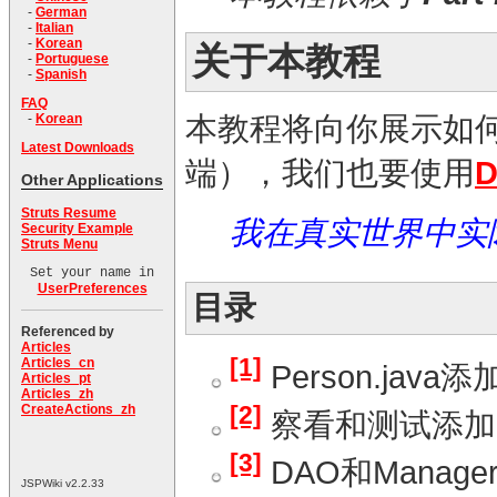
-
German
-
Italian
-
Korean
关于本教程
-
Portuguese
-
Spanish
FAQ
本教程将向你展示如何用S
-
Korean
Latest Downloads
端），我们也要使用
D
Other Applications
Struts Resume
我在真实世界中
Security Example
Struts Menu
Set your name in
UserPreferences
目录
Referenced by
Articles
[1]
Articles_cn
Person.java
Articles_pt
Articles_zh
[2]
CreateActions_zh
察看和测试添加
[3]
DAO和Manag
JSPWiki v2.2.33