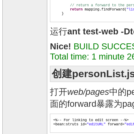
// return a forward to the per
return
mapping.findForward
(
"li
}
运行
ant test-web -D
Nice!
BUILD SUCCE
Total time: 1 minute 
创建personList
打开
web/pages
中的pe
面的forward暴露为p
<%-- For linking to edit screen --%>
<bean:struts id=
"editURL"
forward=
"edi