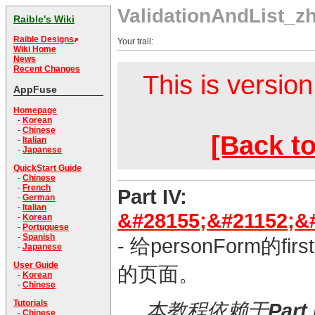
ValidationAndList_z
Raible's Wiki
Raible Designs
Your trail:
Wiki Home
News
Recent Changes
This is version
AppFuse
Homepage
-
Korean
-
Chinese
[Back to
-
Italian
-
Japanese
QuickStart Guide
-
Chinese
-
French
Part IV:
-
German
-
Italian
&#28155;&#21152;&
-
Korean
-
Portuguese
-
Spanish
- 给personForm的
-
Japanese
User Guide
的页面。
-
Korean
-
Chinese
Tutorials
本教程依赖于
Part I
-
Chinese