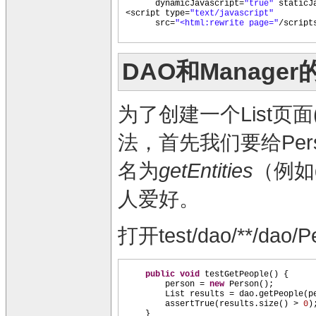
dynamicJavascript=
"true"
staticJ
<script type=
"text/javascript"
src=
"<html:rewrite page="
/script
DAO和Manage
为了创建一个List页面(
法，首先我们要给Perso
名为
getEntities
（例如
人爱好。
打开test/dao/**/dao/
public
void
testGetPeople
() {
person =
new
Person
()
;
List results = dao.getPeople
(
p
assertTrue
(
results.size
()
>
0
)
}