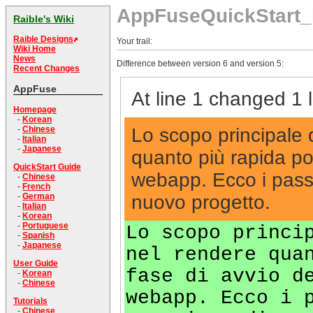
AppFuseQuickStart_
Raible's Wiki
Raible Designs
Your trail:
Wiki Home
News
Difference between version 6 and version 5:
Recent Changes
AppFuse
At line 1 changed 1 l
Homepage
-
Korean
Lo scopo principale 
-
Chinese
-
Italian
-
Japanese
quanto più rapida po
QuickStart Guide
webapp. Ecco i passi
-
Chinese
-
French
nuovo progetto.
-
German
-
Italian
-
Korean
-
Portuguese
Lo scopo princi
-
Spanish
-
Japanese
nel rendere qua
User Guide
fase di avvio d
-
Korean
-
Chinese
webapp. Ecco i 
Tutorials
-
Chinese