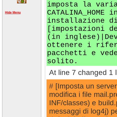
imposta la vari
CATALINA_HOME i
Hide Menu
installazione d
[impostazioni d
(in inglese)|De
ottenere i rife
pacchetti e ved
solito.
At line 7 changed 1 l
# [Imposta un serv
modifica i file mail.
INF/classes) e build.p
messaggi di log4j) p