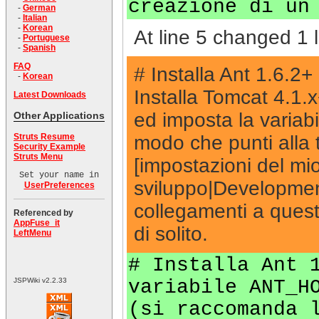
creazione di un
-
German
-
Italian
-
Korean
At line 5 changed 1 l
-
Portuguese
-
Spanish
FAQ
# Installa Ant 1.6.2
-
Korean
Installa Tomcat 4.1.
Latest Downloads
ed imposta la varia
Other Applications
modo che punti alla t
Struts Resume
Security Example
Struts Menu
[impostazioni del mi
Set your name in
sviluppo|Developmen
UserPreferences
collegamenti a questi
Referenced by
AppFuse_it
di solito.
LeftMenu
# Installa Ant 
variabile ANT_H
JSPWiki v2.2.33
(si raccomanda 