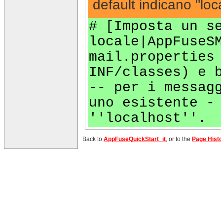
default indicano ''loca
# [Imposta un s
locale|AppFuseS
mail.properties
INF/classes) e 
-- per i messag
uno esistente -
''localhost''.
Back to
AppFuseQuickStart_it
, or to the
Page Hist