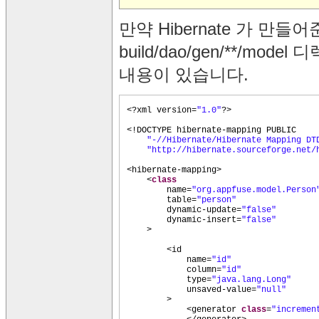
만약 Hibernate 가 만들어
build/dao/gen/**/mod
내용이 있습니다.
<?xml version=
"1.0"
?>
<!DOCTYPE hibernate-mapping PUBLIC
"-//Hibernate/Hibernate Mapping D
"http://hibernate.sourceforge.net/
<hibernate-mapping>
<
class
name=
"org.appfuse.model.Person
table=
"person"
dynamic-update=
"false"
dynamic-insert=
"false"
>
<id
name=
"id"
column=
"id"
type=
"java.lang.Long"
unsaved-value=
"null"
>
<generator
class
=
"incremen