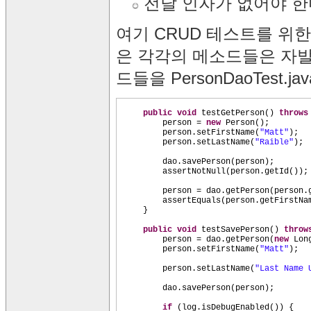
전달 인자가 없어야 한
여기 CRUD 테스트를 위
은 각각의 메소드들은 자발
드들을 PersonDaoTest.
public
void
testGetPerson
()
throw
person =
new
Person
()
;
person.setFirstName
(
"Matt"
)
;
person.setLastName
(
"Raible"
)
;
dao.savePerson
(
person
)
;
assertNotNull
(
person.getId
())
;
person = dao.getPerson
(
person.
assertEquals
(
person.getFirstNa
}
public
void
testSavePerson
()
thro
person = dao.getPerson
(
new
Lon
person.setFirstName
(
"Matt"
)
;
person.setLastName
(
"Last Name 
dao.savePerson
(
person
)
;
if
(
log.isDebugEnabled
()) {