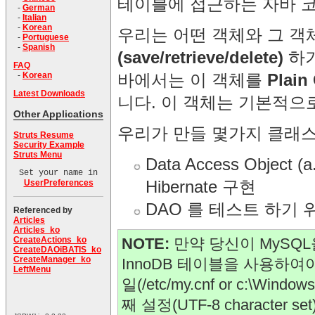
테이블에 접근하는 자바 
-
German
-
Italian
-
Korean
우리는 어떤 객체와 그 
-
Portuguese
-
Spanish
(save/retrieve/delete)
하기
FAQ
-
Korean
바에서는 이 객체를
Plain
Latest Downloads
니다. 이 객체는 기본적으
Other Applications
우리가 만들 몇가지 클래
Struts Resume
Security Example
Struts Menu
Data Access Object (a
Set your name in
UserPreferences
Hibernate 구현
DAO 를 테스트 하기
Referenced by
Articles
Articles_ko
CreateActions_ko
NOTE:
만약 당신이 MySQ
CreateDAOiBATIS_ko
CreateManager_ko
InnoDB 테이블을 사용하여야 
LeftMenu
일(/etc/my.cnf or c:\W
째 설정(UTF-8 character 