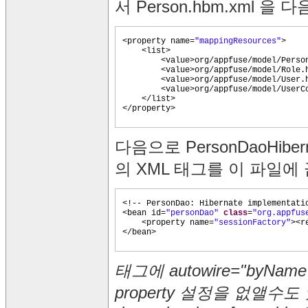
서 Person.hbm.xml 
<property name=
"mappingResources"
>
<list>
<value>org/appfuse/model/Pers
<value>org/appfuse/model/Role
<value>org/appfuse/model/User
<value>org/appfuse/model/User
</list>
</property>
다음으로 PersonDaoHibe
의 XML 태그를 이 파일에
<!-- PersonDao: Hibernate implementat
<bean id=
"personDao"
class
=
"org.appfus
<property name=
"sessionFactory"
><r
</bean>
태그에 autowire="byNam
property 설정을 없앨수도 있습니다