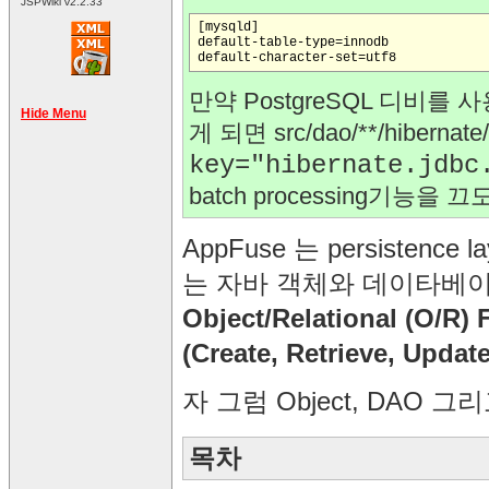
JSPWiki v2.2.33
[mysqld]

default-table-type=innodb

만약 PostgreSQL 디비를 사
Hide Menu
게 되면 src/dao/**/hibernate
key="hibernate.jdbc
batch processing기능을 
AppFuse 는 persistence l
는 자바 객체와 데이타베
Object/Relational (O/R)
(Create, Retrieve, Update
자 그럼 Object, DAO 그
목차