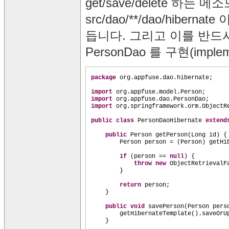
get/save/delete 하는
src/dao/**/dao/hiberna
듭니다. 그리고 이를 반드시 Ba
PersonDao 를 구현(imp
package
org.appfuse.dao.hibernate;
import
org.appfuse.model.Person;
import
org.appfuse.dao.PersonDao;
import
org.springframework.orm.ObjectR
public class
PersonDaoHibernate
exten
public
Person getPerson
(
Long id
) {
Person person =
(
Person
)
getHi
if
(
person ==
null
) {
throw new
ObjectRetrievalF
}
return
person;
}
public
void
savePerson
(
Person pers
getHibernateTemplate
()
.saveOrU
}