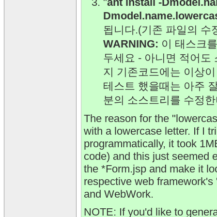
"
ant install -Dmodel.n
Dmodel.name.lowerca
됩니다.(기존 파일의 수
WARNING:
이 태스크를
두세요 - 아니면 적어
지 기존코드에는 이상이 
테스트 했을때는 아주 
분의 소스트리를 수정한
The reason for the "lowerca
with a lowercase letter. If I
programmatically, it took 1
code) and this just seemed e
the *Form.jsp and make it loo
respective web framework's "C
and WebWork.
NOTE: If you'd like to gener