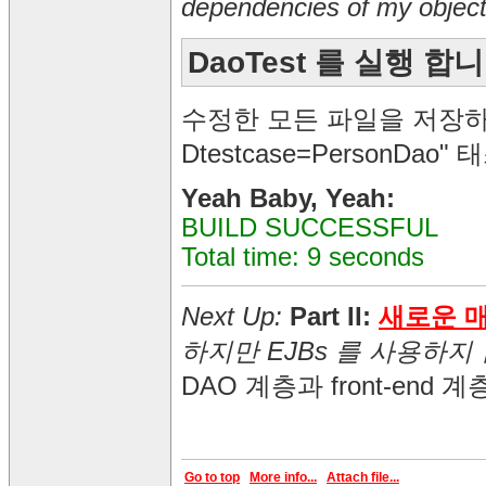
dependencies of my objec
DaoTest 를 실행 합
수정한 모든 파일을 저장하고 다
Dtestcase=PersonDa
Yeah Baby, Yeah:
BUILD SUCCESSFUL
Total time: 9 seconds
Next Up:
Part II:
새로운 
하지만 EJBs 를 사용하지
DAO 계층과 front-en
Go to top
More info...
Attach file...