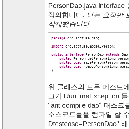
PersonDao.java interf
정의합니다.
나는 요점만 보
삭제했습니다.
package
org.appfuse.dao;
import
org.appfuse.model.Person;
public interface
PersonDao
extends
Da
public
Person getPerson
(
Long perso
public
void
savePerson
(
Person pers
public
void
removePerson
(
Long pers
}
위 클래스의 모든 메소드에 
크가 RuntimeExceptio
"ant compile-dao" 태스
소스코드들을 컴파일 할 수 있을
Dtestcase=PersonD