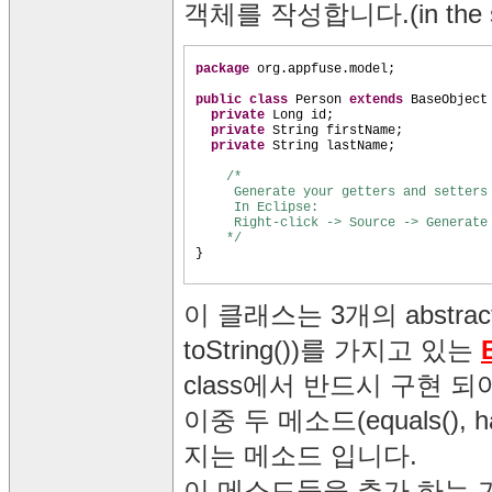
객체를 작성합니다.(in the src/
package
org.appfuse.model;
public class
Person
extends
BaseObjec
private
Long id;
private
String firstName;
private
String lastName;
/*
Generate your getters and setters
In Eclipse:
Right-click -> Source -> Generate
*/
}
이 클래스는 3개의 abstract me
toString())를 가지고 있는
class에서 반드시 구현 
이중 두 메소드(equals()
지는 메소드 입니다.
이 메소드들을 추가 하는 