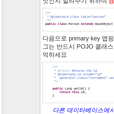
엇인지 알려주기 위하여
@
/**
* @hibernate.class table="person"
*/
public class
Person
extends
BaseObjec
다음으로 primary key 맵
그는 반드시 POJO 클래
억하세요
/**
*
@return
Returns the id.
* @hibernate.id column="id"
* generator-class="increment" un
*/
public
Long getId
() {
return this
.id;
}
다른 데이타베이스에서 "