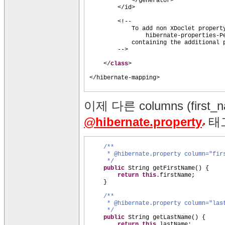
</generator>
</id>
<!--
To add non XDoclet propert
hibernate-properties-P
containing the additional 
-->
</
class
>
</hibernate-mapping>
이제 다른 columns (first
@hibernate.property
태
/**
* @hibernate.property column="fir
*/
public
String getFirstName
() {
return this
.firstName;
}
/**
* @hibernate.property column="las
*/
public
String getLastName
() {
return this
.lastName;