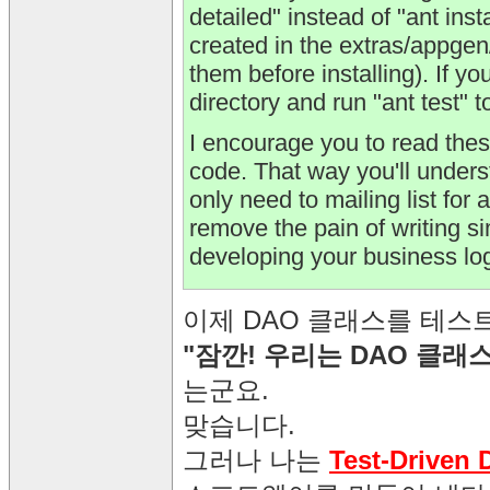
detailed" instead of "ant insta
created in the extras/appgen/
them before installing). If yo
directory and run "ant test" t
I encourage you to read these
code. That way you'll unders
only need to mailing list for 
remove the pain of writing 
developing your business log
이제 DAO 클래스를 테스트
"잠깐! 우리는 DAO 클래
는군요.
맞습니다.
그러나 나는
Test-Driven