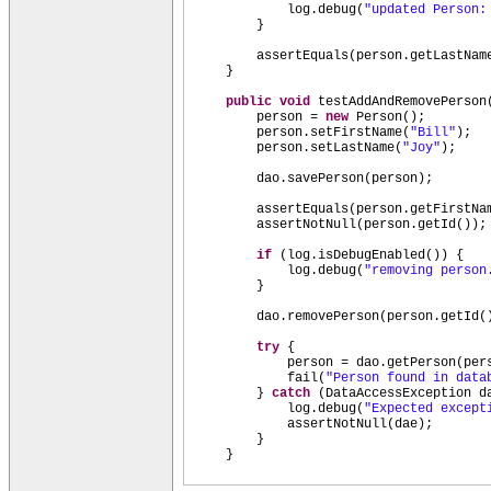
log.debug
(
"updated Person
}
assertEquals
(
person.getLastNam
}
public
void
testAddAndRemovePerson
person =
new
Person
()
;
person.setFirstName
(
"Bill"
)
;
person.setLastName
(
"Joy"
)
;
dao.savePerson
(
person
)
;
assertEquals
(
person.getFirstNa
assertNotNull
(
person.getId
())
;
if
(
log.isDebugEnabled
()) {
log.debug
(
"removing person
}
dao.removePerson
(
person.getId
(
try
{
person = dao.getPerson
(
per
fail
(
"Person found in data
}
catch
(
DataAccessException d
log.debug
(
"Expected excep
assertNotNull
(
dae
)
;
}
}