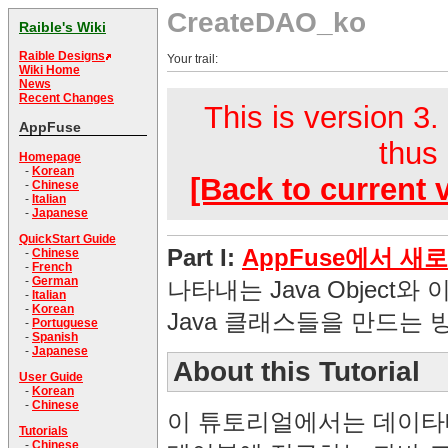
CreateDAO_ko
Raible's Wiki
Raible Designs
Your trail:
Wiki Home
News
Recent Changes
This is version 3.
AppFuse
thus 
Homepage
-
Korean
[Back to current 
-
Chinese
-
Italian
-
Japanese
QuickStart Guide
Part I:
AppFuse에서 새
-
Chinese
-
French
-
German
나타내는 Java Object와
-
Italian
-
Korean
Java 클래스들을 만드는 
-
Portuguese
-
Spanish
-
Japanese
About this Tutorial
User Guide
-
Korean
-
Chinese
이 튜토리얼에서는 데이타
Tutorials
-
Chinese