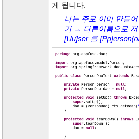
게 됩니다.
나는 주로 이미 만들어 놓은 te
기 → 다른이름으로 저장) 
[Uu]ser 를 [Pp]erso
package
org.appfuse.dao;
import
org.appfuse.model.Person;
import
org.springframework.dao.DataAcc
public class
PersonDaoTest
extends
Bas
private
Person person =
null
;
private
PersonDao dao =
null
;
protected
void
setUp
()
throws
Exce
super
.setUp
()
;
dao =
(
PersonDao
)
ctx.getBean
(
}
protected
void
tearDown
()
throws
E
super
.tearDown
()
;
dao =
null
;
}