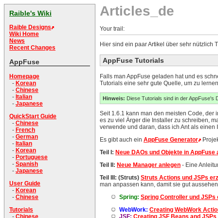
Articles_de
Raible's Wiki
Raible Designs
Your trail:
Wiki Home
News
Hier sind ein paar Artikel über sehr nützlich
Recent Changes
AppFuse Tutorials
AppFuse
Falls man AppFuse geladen hat und es schnel
Homepage
Tutorials eine sehr gute Quelle, um zu lerne
-
Korean
-
Chinese
-
Italian
Hinweis:
Diese Tutorials sind in der AppFuse's D
-
Japanese
Seit 1.6.1 kann man den meisten Code, der 
QuickStart Guide
es zu viel Ärger die Installer zu schreiben,
-
Chinese
verwende und daran, dass ich Ant als einen 
-
French
-
German
Es gibt auch ein
AppFuse Generator
Projek
-
Italian
-
Korean
Teil I:
Neue DAOs und Objekte in AppFuse 
-
Portuguese
-
Spanish
Teil II:
Neue Manager anlegen
- Eine Anleit
-
Japanese
Teil III:
(Struts)
Struts Actions und JSPs er
User Guide
man anpassen kann, damit sie gut aussehen.
-
Korean
Spring:
Spring Controller und JSPs
-
Chinese
WebWork:
Creating WebWork Actio
Tutorials
JSF:
Creating JSF Beans and JSPs
-
Chinese