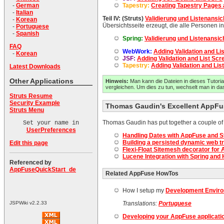
Tapestry:
Creating Tapestry Pages
-
German
-
Italian
Teil IV:
(Struts)
Validierung und Listenansic
-
Korean
Übersichtsseite erzeugt, die alle Personen i
-
Portuguese
-
Spanish
Spring:
Validierung und Listenansic
FAQ
WebWork:
Adding Validation and Li
-
Korean
JSF:
Adding Validation and List Scr
Tapestry:
Adding Validation and Lis
Latest Downloads
Other Applications
Hinweis:
Man kann die Dateien in dieses Tutoria
vergleichen. Um dies zu tun, wechselt man in das
Struts Resume
Security Example
Thomas Gaudin's Excellent AppFus
Struts Menu
Thomas Gaudin has put together a couple of de
Set your name in
UserPreferences
Handling Dates with AppFuse and S
Building a persisted dynamic web t
Edit this page
Flexi-Float Sitemesh decorator for
Lucene Integration with Spring and 
Referenced by
AppFuseQuickStart_de
Related AppFuse HowTos
How I setup my
Development Envir
Translations:
Portuguese
JSPWiki v2.2.33
Developing your AppFuse applicatio