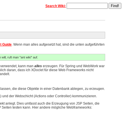
Search Wiki:
t Guide
. Wenn man alles aufgesetzt hat, sind die unten aufgeführten
will, ruft man "ant wiki" auf.
te verwendet, kann man
alles
erzeugen. Für Spring und WebWork war
chlich daran, dass ich XDoclet für diese Web Frameworks nicht
ndelt.
Klassen, die diese Objekte in einer Datenbank ablegen, zu erzeugen.
 und der Webschicht (Actions oder Controller) kommunizieren.
ekt anlegt. Dies umfasst auch die Erzeugung von JSP Seiten, die
P Seiten testen kann. Hier andere mögliche Webframeworks: