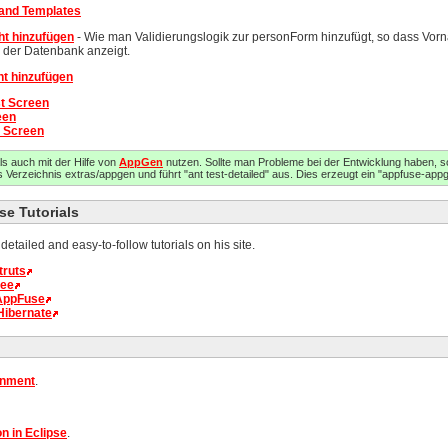
 and Templates
ht hinzufügen
- Wie man Validierungslogik zur personForm hinzufügt, so dass Vo
n der Datenbank anzeigt.
ht hinzufügen
st Screen
een
t Screen
ls auch mit der Hilfe von
AppGen
nutzen. Sollte man Probleme bei der Entwicklung haben, s
 Verzeichnis extras/appgen und führt "ant test-detailed" aus. Dies erzeugt ein "appfuse-appge
e Tutorials
tailed and easy-to-follow tutorials on his site.
truts
ree
 AppFuse
Hibernate
onment
.
n in Eclipse
.