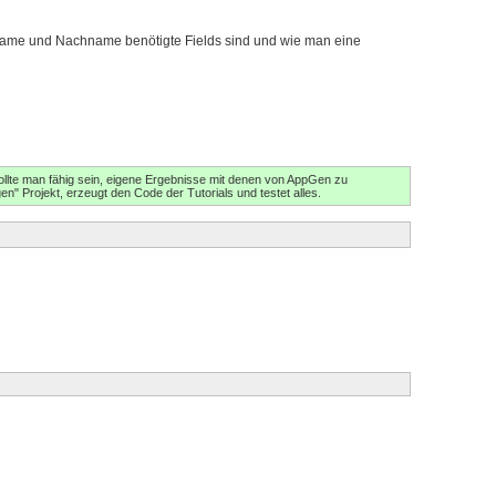
rname und Nachname benötigte Fields sind und wie man eine
ollte man fähig sein, eigene Ergebnisse mit denen von AppGen zu
n" Projekt, erzeugt den Code der Tutorials und testet alles.