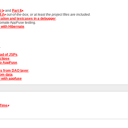
 I
and
Part II
.
4.0
out-of-the-box, or at least the project files are included.
ation and testcases in a debugger
.
tomate AppFuse testing.
s with Hibernate
.
.
ead of JSPs
.
clipse
.
to AppFuse
.
s from DAO layer
.
dom data
.
l with appfuse
-Time