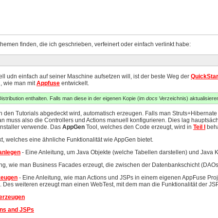
 Themen finden, die ich geschrieben, verfeinert oder einfach verlinkt habe:
l udn einfach auf seiner Maschine aufsetzen will, ist der beste Weg der
QuickStar
n, wie man mit
Appfuse
entwickelt.
istribution enthalten. Falls man diese in der eigenen Kopie (im
docs
Verzeichnis) aktualisieren 
in den Tutorials abgedeckt wird, automatisch erzeugen. Falls man Struts+Hiberna
 man muss also die Controllers und Actions manuell konfigurieren. Dies lag hauptsä
Installer verwende. Das
AppGen
Tool, welches den Code erzeugt, wird in
Teil I
beha
t, welches eine ähnliche Funktionalität wie AppGen bietet.
anlegen
- Eine Anleitung, um Java Objekte (welche Tabellen darstellen) und Java 
ung, wie man Business Facades erzeugt, die zwischen der Datenbankschicht (DAOs)
zeugen
- Eine Anleitung, wie man Actions und JSPs in einem eigenen AppFuse Proj
 Des weiteren erzeugt man einen WebTest, mit dem man die Funktionalität der JS
 erzeugen
ns and JSPs